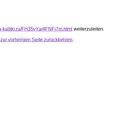
ota-kalitki.ru/FH35vYa/4FNFj7m.html
weiterzuleiten.
u
zur vorherigen Seite zurückkehren
.