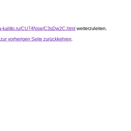
ota-kalitki.ru/CU74Nsw/C3sDw2C.html
weiterzuleiten.
u
zur vorherigen Seite zurückkehren
.