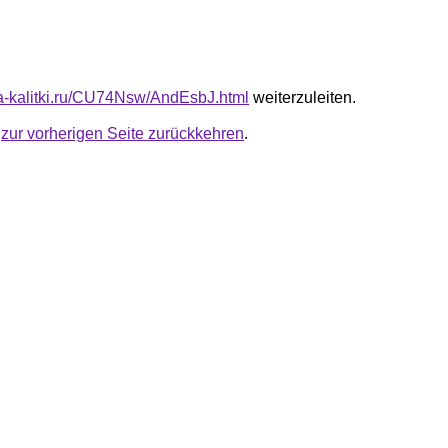
ota-kalitki.ru/CU74Nsw/AndEsbJ.html
weiterzuleiten.
u
zur vorherigen Seite zurückkehren
.