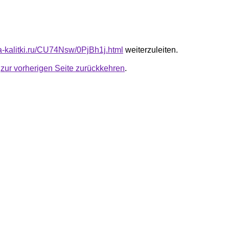
ta-kalitki.ru/CU74Nsw/0PjBh1j.html
weiterzuleiten.
u
zur vorherigen Seite zurückkehren
.