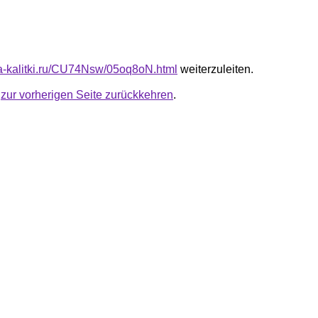
ota-kalitki.ru/CU74Nsw/05oq8oN.html
weiterzuleiten.
u
zur vorherigen Seite zurückkehren
.