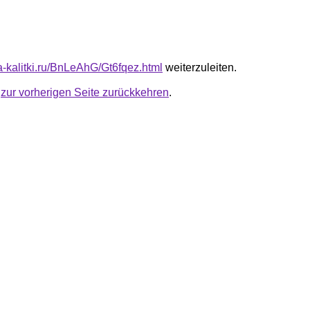
ta-kalitki.ru/BnLeAhG/Gt6fqez.html
weiterzuleiten.
u
zur vorherigen Seite zurückkehren
.