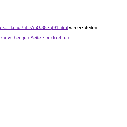
ta-kalitki.ru/BnLeAhG/88Sqt91.html
weiterzuleiten.
u
zur vorherigen Seite zurückkehren
.