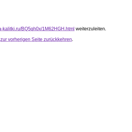
ota-kalitki.ru/BQ5qh0x/1M62HGH.html
weiterzuleiten.
u
zur vorherigen Seite zurückkehren
.