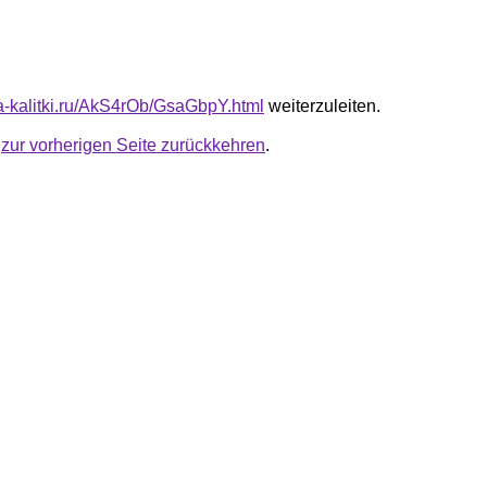
ta-kalitki.ru/AkS4rOb/GsaGbpY.html
weiterzuleiten.
u
zur vorherigen Seite zurückkehren
.