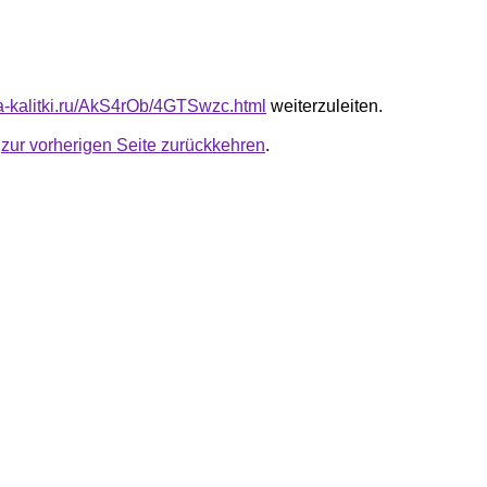
ota-kalitki.ru/AkS4rOb/4GTSwzc.html
weiterzuleiten.
u
zur vorherigen Seite zurückkehren
.