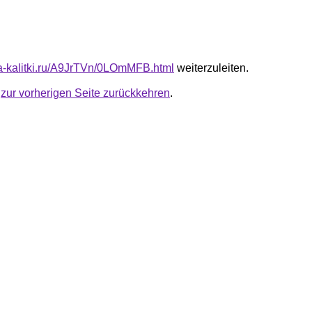
ota-kalitki.ru/A9JrTVn/0LOmMFB.html
weiterzuleiten.
u
zur vorherigen Seite zurückkehren
.