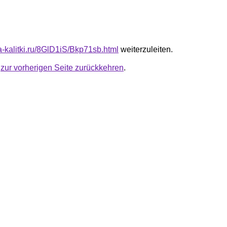
ta-kalitki.ru/8GlD1iS/Bkp71sb.html
weiterzuleiten.
u
zur vorherigen Seite zurückkehren
.