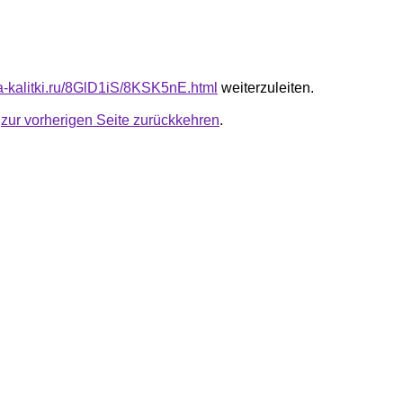
ta-kalitki.ru/8GlD1iS/8KSK5nE.html
weiterzuleiten.
u
zur vorherigen Seite zurückkehren
.