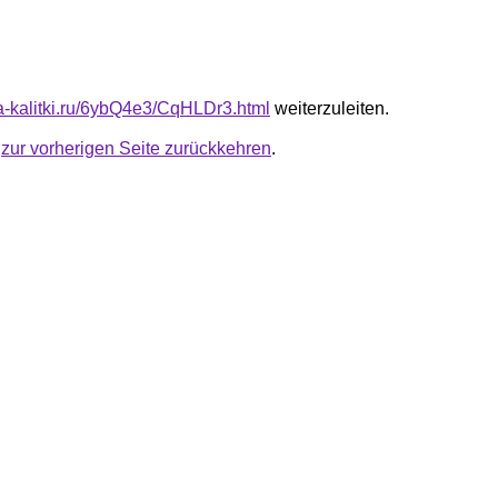
ta-kalitki.ru/6ybQ4e3/CqHLDr3.html
weiterzuleiten.
u
zur vorherigen Seite zurückkehren
.