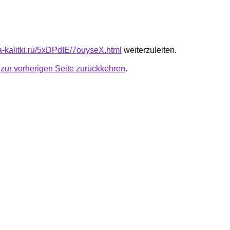
ta-kalitki.ru/5xDPdIE/7ouyseX.html
weiterzuleiten.
u
zur vorherigen Seite zurückkehren
.