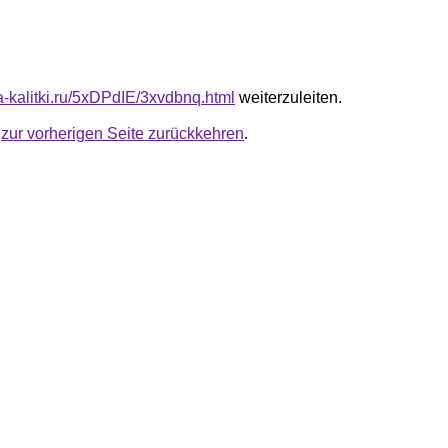
ta-kalitki.ru/5xDPdIE/3xvdbnq.html
weiterzuleiten.
u
zur vorherigen Seite zurückkehren
.