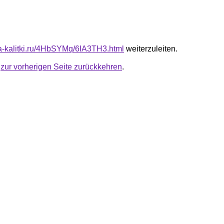
ota-kalitki.ru/4HbSYMq/6IA3TH3.html
weiterzuleiten.
u
zur vorherigen Seite zurückkehren
.