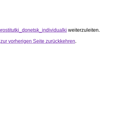
/prostitutki_donetsk_individualki
weiterzuleiten.
u
zur vorherigen Seite zurückkehren
.