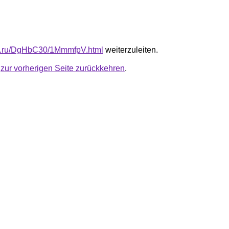
fb.ru/DgHbC30/1MmmfpV.html
weiterzuleiten.
u
zur vorherigen Seite zurückkehren
.