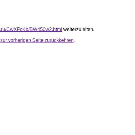
-fb.ru/CwXFcKb/BW450w2.html
weiterzuleiten.
u
zur vorherigen Seite zurückkehren
.