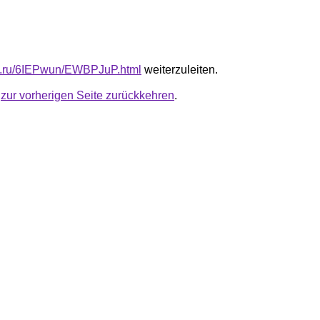
fb.ru/6IEPwun/EWBPJuP.html
weiterzuleiten.
u
zur vorherigen Seite zurückkehren
.