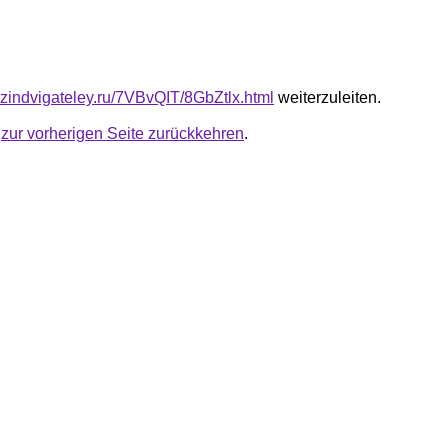
azindvigateley.ru/7VBvQIT/8GbZtlx.html
weiterzuleiten.
u
zur vorherigen Seite zurückkehren
.