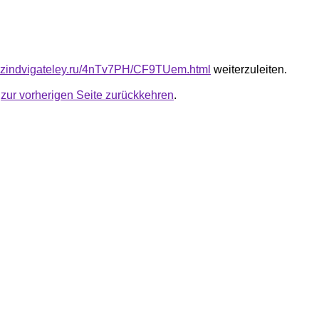
azindvigateley.ru/4nTv7PH/CF9TUem.html
weiterzuleiten.
u
zur vorherigen Seite zurückkehren
.