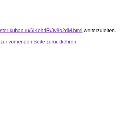
master-kuban.ru/6IKoh4R/3v8o2dM.html
weiterzuleiten.
u
zur vorherigen Seite zurückkehren
.