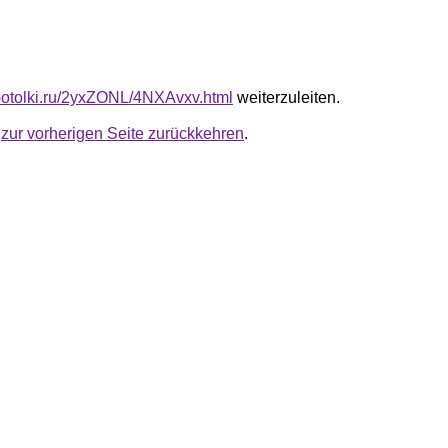
e-potolki.ru/2yxZONL/4NXAvxv.html
weiterzuleiten.
u
zur vorherigen Seite zurückkehren
.